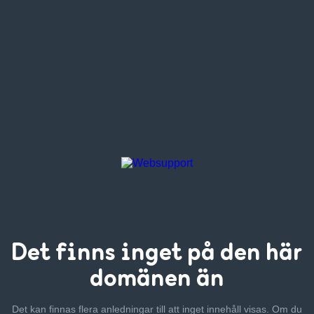
Det finns inget
på den här
domänen än
Det kan finnas flera anledningar till att inget innehåll visas. Om
du